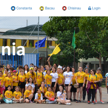
Constanta
Bacau
Chisinau
Login