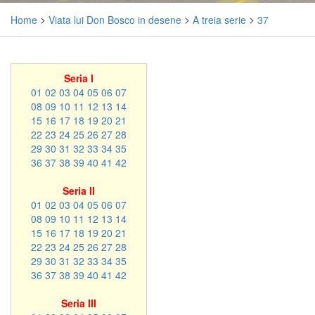
Home
>
Viata lui Don Bosco in desene
>
A treia serie
>
37
Seria I
01
02
03
04
05
06
07
08
09
10
11
12
13
14
15
16
17
18
19
20
21
22
23
24
25
26
27
28
29
30
31
32
33
34
35
36
37
38
39
40
41
42
Seria II
01
02
03
04
05
06
07
08
09
10
11
12
13
14
15
16
17
18
19
20
21
22
23
24
25
26
27
28
29
30
31
32
33
34
35
36
37
38
39
40
41
42
Seria III