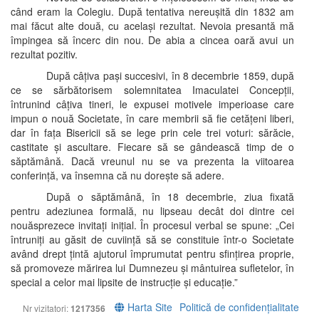
când eram la Colegiu. După tentativa nereușită din 1832 am
mai făcut alte două, cu același rezultat. Nevoia presantă mă
împingea să încerc din nou. De abia a cincea oară avui un
rezultat pozitiv.
După câțiva pași succesivi, în 8 decembrie 1859, după
ce se sărbătorisem solemnitatea Imaculatei Concepții,
întrunind câțiva tineri, le expusei motivele imperioase care
impun o nouă Societate, în care membrii să fie cetățeni liberi,
dar în fața Bisericii să se lege prin cele trei voturi: sărăcie,
castitate și ascultare. Fiecare să se gândească timp de o
săptămână. Dacă vreunul nu se va prezenta la viitoarea
conferință, va însemna că nu dorește să adere.
După o săptămână, în 18 decembrie, ziua fixată
pentru adeziunea formală, nu lipseau decât doi dintre cei
nouăsprezece invitați inițial. În procesul verbal se spune: „Cei
întruniți au găsit de cuviință să se constituie într-o Societate
având drept țintă ajutorul împrumutat pentru sfințirea proprie,
să promoveze mărirea lui Dumnezeu și mântuirea sufletelor, în
special a celor mai lipsite de instrucție și educație.”
Harta Site
Politică de confidențialitate
Nr vizitatori:
1217356