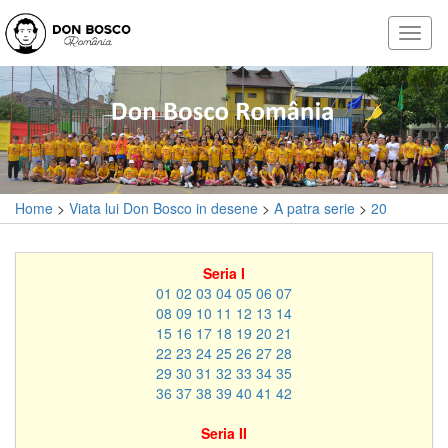
Home
>
Viata lui Don Bosco in desene
>
A patra serie
>
20
Seria I
01
02
03
04
05
06
07
08
09
10
11
12
13
14
15
16
17
18
19
20
21
22
23
24
25
26
27
28
29
30
31
32
33
34
35
36
37
38
39
40
41
42
Seria II